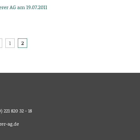
er AG am 19.07.2011
1
2
) 221 820 32 - 18
rer-ag.de